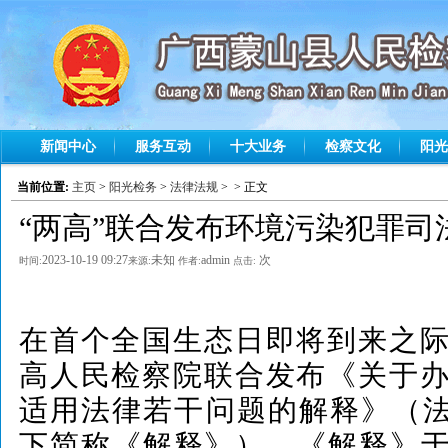
新闻中心
服务互动
十大业务
检察文化
阳光
当前位置:
主页
>
阳光检务
>
法律法规
> > 正文
“两高”联合发布环境污染犯罪司
2023-10-19 09:27
未知
admin
次
时间:
来源:
作者:
点击:
在首个全国生态日即将到来之
高人民检察院联合发布《关于
适用法律若干问题的解释》（法释
下简称《解释》）。《解释》于2