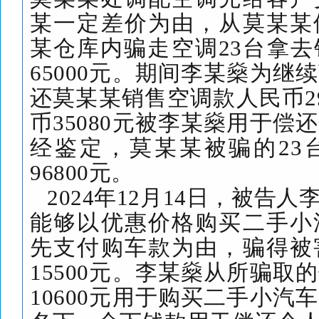
某一定差价为由，从莫某某
某仓库内骗走空调
23
台拿去
65000
元。期间李某燊为继续
还莫某某销售空调款人民币
2
币
35080
元被李某燊用于偿还
经鉴定，莫某某被骗的
23
96800
元。
2024
年
12
月
14
日，被告人
能够以优惠价格购买二手小
先支付购车款为由，骗得被
15500
元。李某燊从所骗取的
10600
元用于购买二手小汽车