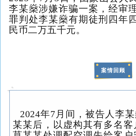
李某燊涉嫌诈骗一案，经审
罪
判处
李某燊
有期徒刑
四年
民币
二万五千
元。
案情回顾
2024
年
7
月间，被告人李某
某某后，以虚构其有多名客
莫某某处调配空调先给客户