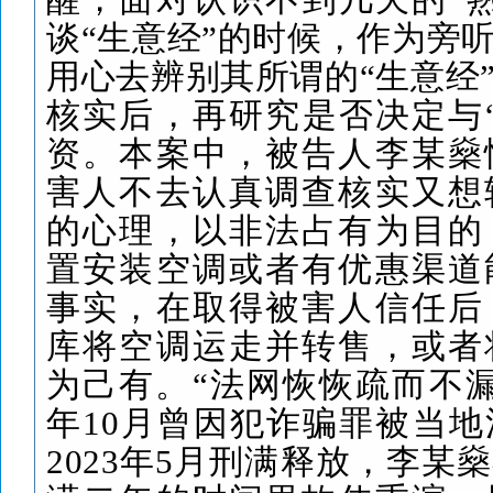
谈
“
生意经
”
的时候，作为旁
用心去辨别其所谓的
“
生意经
核实后，再研究是否决定与
资。本案中，被告人李某燊
害人不去认真调查核实又想
的心理，以非法占有为目的
置安装空调或者有优惠渠道
事实，在取得被害人信任后
库将空调运走并转售，或者
为己有。
“
法网恢恢疏而不
年
10
月曾因犯诈骗罪被当地
2023
年
5
月刑满释放，李某燊