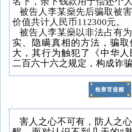
名下，余下钱款用于偿还个
被告人李某燊先后骗取被
价值共计人民币
112300
元。
被告人李某燊以非法占有
实、隐瞒真相的方法，骗取
大，
其行为触犯了《中华人
二百六十
六之
规定，
构成诈
检察官提醒
害人之心不可有，防人之
醒，面对认识不到几天的
“