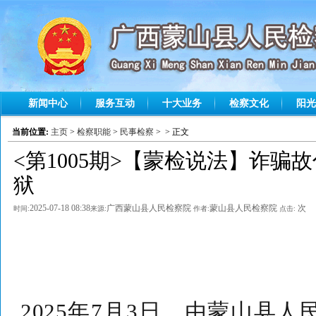
新闻中心
服务互动
十大业务
检察文化
阳光
当前位置:
主页
>
检察职能
>
民事检察
> > 正文
<第1005期>【蒙检说法】诈骗
狱
2025-07-18 08:38
广西蒙山县人民检察院
蒙山县人民检察院
次
时间:
来源:
作者:
点击:
2025
年
7
月
3
日，由蒙山县人